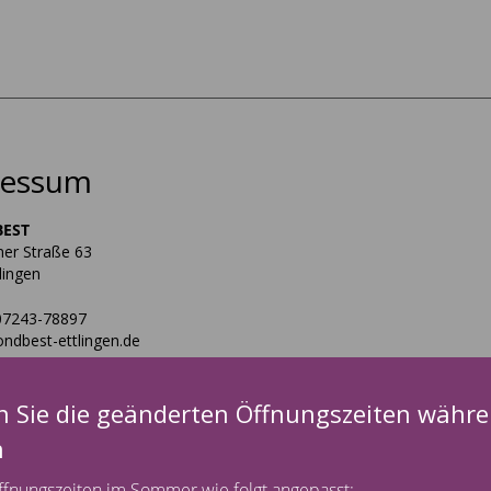
ressum
EST
er Straße 63
lingen
 07243-78897
ndbest-ettlingen.de
führerin: Dipl. Betriebswirtin (FH) Simone Klüpfel
n Sie die geänderten Öffnungszeiten währe
euer-Identifikationsnummer gemäß § 27 a
n
euergesetz: DE 3112635610
fnungszeiten im Sommer wie folgt angepasst: