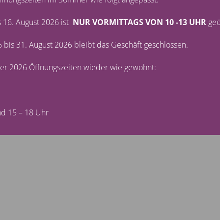
nweis: Trotz sorgfältiger inhaltlicher Kontrolle übernehmen wir keine 
kten Seiten sind ausschließlich deren Betreiber verantwortlich.
s 16. August 2026 ist
NUR VORMITTAGS VON 10 -13 UHR
geö
 bis 31. August 2026 bleibt das Geschäft geschlossen.
 63 | 76275 Ettlingen | Phone: 07243-78897
r 2026 Öffnungszeiten wieder wie gewohnt:
nd 15 – 18 Uhr