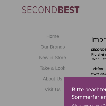
Skip
to
content
Home
Imp
Our Brands
SECONDB
Pforzheim
New in Store
76275 Ett
Take a Look
Telefon:
www.seco
About Us
Geschäfts
Bitte beachte
Visit Us
Umsatzst
Sommerferie
Umsatzst
Wir haben unsere Öf